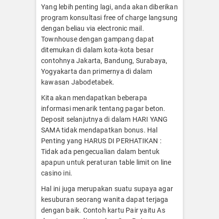
Yang lebih penting lagi, anda akan diberikan
program konsultasi free of charge langsung
dengan beliau via electronic mail.
Townhouse dengan gampang dapat
ditemukan di dalam kota-kota besar
contohnya Jakarta, Bandung, Surabaya,
Yogyakarta dan primernya di dalam
kawasan Jabodetabek.
Kita akan mendapatkan beberapa
informasi menarik tentang pagar beton.
Deposit selanjutnya di dalam HARI YANG
SAMA tidak mendapatkan bonus. Hal
Penting yang HARUS DI PERHATIKAN :
Tidak ada pengecualian dalam bentuk
apapun untuk peraturan table limit on line
casino ini.
Hal ini juga merupakan suatu supaya agar
kesuburan seorang wanita dapat terjaga
dengan baik. Contoh kartu Pair yaitu As