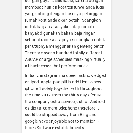
dengan gaya fashionable, karena dengan
membuat hunian kost tentunya anda juga
yang untung dengan hasilnya pelanggan
rumah kost anda akan betah. Sdangkan
untuk bagian atas yakni atap rumah
banyak digunakan bahan baja ringan
sebagai rangka atapnya sedangkan untuk
penutupnya menggunakan genteng beton.
There are over a hundred totally different
ASCAP charge schedules masking virtually
all businesses that perform music.
Initially, instagram has been acknowledged
on ipod, apple ipad pill in addition to new
iphone 4 solely together with throughout
the time 2012 from the thirty days for 04,
the company extra service just for Android
os digital camera telephone therefore it
could be stripped away from Bing and
google have enjoyable not to mention i-
tunes Software establishments.