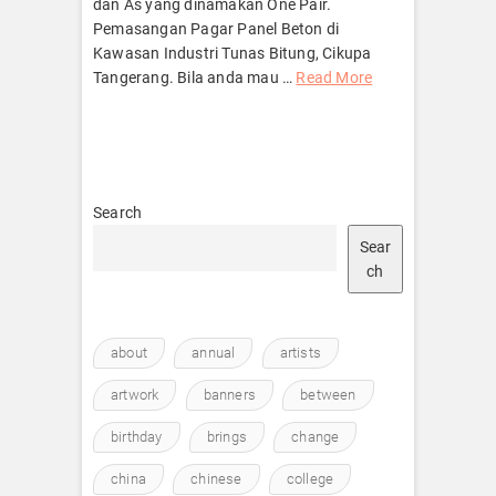
dan As yang dinamakan One Pair.
Pemasangan Pagar Panel Beton di
Kawasan Industri Tunas Bitung, Cikupa
Tangerang. Bila anda mau …
Read More
Search
Sear
ch
about
annual
artists
artwork
banners
between
birthday
brings
change
china
chinese
college